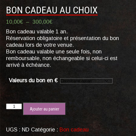
BON CADEAU AU CHOIX
Plage
10,00
€
–
300,00
€
de
Bon cadeau valable 1 an.
prix :
Réservation obligatoire et présentation du bon
10,00€
cadeau lors de votre venue.
à
Bon cadeau valable une seule fois, non
300,00€
remboursable, non échangeable si celui-ci est
arrivé à échéance.
Valeurs du bon en €
quantité
Ajouter au panier
de
Bon
cadeau
UGS :
ND
Catégorie :
Bon cadeau
au