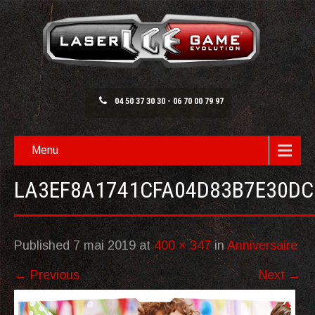
04 50 37 30 30 - 06 70 00 79 97
Menu
LA3EF8A1741CFA04D83B7E30DC
Published
7 mai 2019
at
400 × 347
in
Anniversaire
←
Previous
Next
→